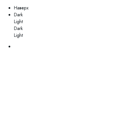
Наверх
Dark
Light
Dark
Light
Skip
to
content
Закрыть