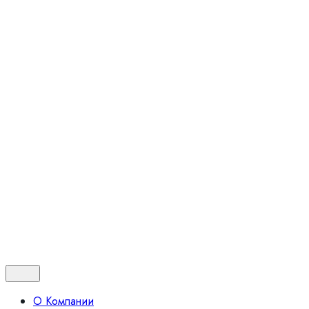
© 2024 Бюро архитектурного освещения "Луна"
Политика
|
Оферта
Контакты
0.00
₽
0
Корзина
Корзина пуста.
О Компании