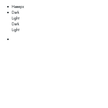
Наверх
Dark
Light
Dark
Light
Skip
to
content