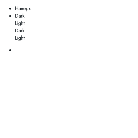
Наверх
Dark
Light
Dark
Light
Skip
to
content