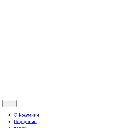
Статьи
Маркет
Контакты
+7 (499) 322-35-20
info@luna.su
Скопировано
© 2024 Бюро архитектурного освещения "Луна"
Политика
|
Оферта
Контакты
О Компании
Портфолио