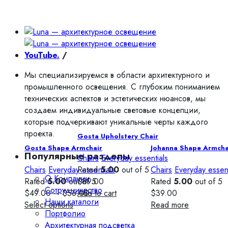
YouTube.
/
Мы специализируемся в области архитектурного и
промышленного освещения. С глубоким пониманием
технических аспектов и эстетических нюансов, мы
создаем индивидуальные световые концепции,
которые подчеркивают уникальные черты каждого
проекта.
Gosta Upholstery Chair
Gosta Shape Armchair
Johanna Shape Armcha
Популярные разделы
Chairs
Everyday essentials
Chairs
Everyday essentials
Rated
5.00
out of 5
Chairs
Everyday essent
О Компании
Rated
5.00
out of 5
$
89.00
Rated
5.00
out of 5
Сотрудничество
$
49.00
–
$
56.00
Add to cart
$
39.00
Наши каталоги
Select options
Read more
Портфолио
Архитектурная подсветка