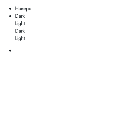
Наверх
Dark
Light
Dark
Light
Skip
to
content
Закрыть