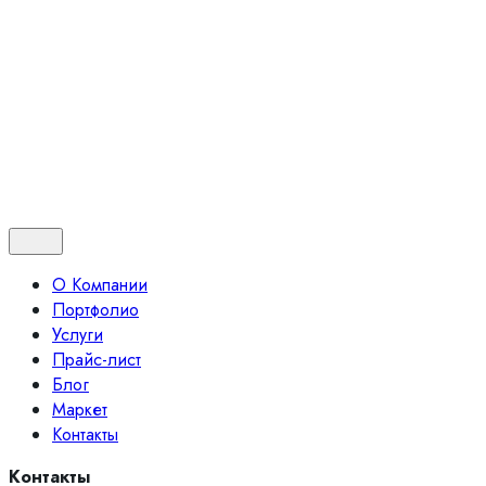
© 2024 Бюро архитектурного освещения "Луна"
Политика
|
Оферта
Контакты
О Компании
Портфолио
Услуги
Прайс-лист
Блог
Маркет
Контакты
Контакты