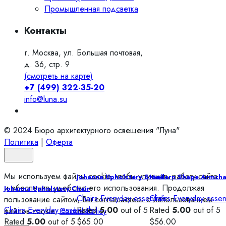
Промышленная подсветка
Контакты
г. Москва, ул. Большая почтовая,
д. 36, стр. 9
(смотреть на карте)
+7 (499) 322-35-20
info@luna.su
© 2024 Бюро архитектурного освещения "Луна"
Политика
|
Оферта
Мы используем файлы cookie, чтобы улучшить работу сайта
Johanna Upholstery Stool
Modern Shape Armcha
и обеспечить удобство его использования. Продолжая
Johanna Upholstery Chair
Chairs
Everyday essentials
Chairs
Everyday essent
пользование сайтом, Вы соглашаетесь с использованием
Chairs
Everyday essentials
Rated
5.00
out of 5
Rated
5.00
out of 5
файлов cookie.
Cookie Policy
Rated
5.00
out of 5
$
65.00
$
56.00