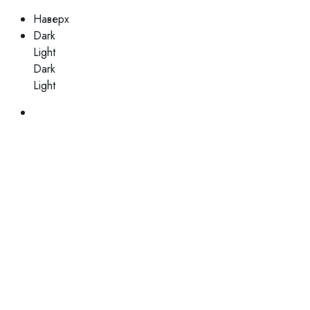
Наверх
Dark
Light
Dark
Light
Skip
to
content